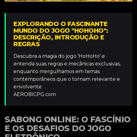
EXPLORANDO O FASCINANTE
MUNDO DO JOGO "HOHOHO":
DESCRIÇÃO, INTRODUÇÃO E
REGRAS
Descubra a magia do jogo 'HoHoHo' e
entenda suas regras e mecânicas exclusivas,
enquanto mergulhamos em temas
contemporâneos que o tornam relevante e
envolvente.
AEROBICPG.com
SABONG ONLINE: O FASCÍNIO
E OS DESAFIOS DO JOGO