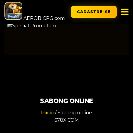
CADASTRE-SE
AEROBICPG.com
SABONG ONLINE
Início
/
Sabong online
678X.COM