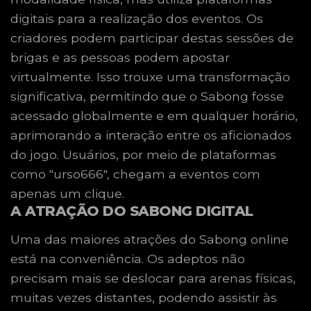
digitais para a realização dos eventos. Os
criadores podem participar destas sessões de
brigas e as pessoas podem apostar
virtualmente. Isso trouxe uma transformação
significativa, permitindo que o Sabong fosse
acessado globalmente e em qualquer horário,
aprimorando a interação entre os aficionados
do jogo. Usuários, por meio de plataformas
como "urso666", chegam a eventos com
apenas um clique.
A ATRAÇÃO DO SABONG DIGITAL
Uma das maiores atrações do Sabong online
está na conveniência. Os adeptos não
precisam mais se deslocar para arenas físicas,
muitas vezes distantes, podendo assistir às