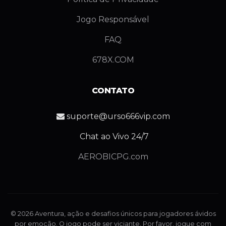
Jogo Responsável
FAQ
678X.COM
CONTATO
suporte@urso666vip.com
Chat ao Vivo 24/7
AEROBICPG.com
© 2026 Aventura, ação e desafios únicos para jogadores ávidos
por emoção. O jogo pode ser viciante. Por favor, jogue com