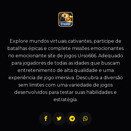
Explore mundos virtuais cativantes, participe de
batalhas épicas e complete missões emocionantes
no emocionante site de jogos Urso666. Adequado
para jogadores de todas as idades que buscam
entretenimento de alta qualidade e uma
experiência de jogo imersiva. Descubra a diversão
sem limites com uma variedade de jogos
desenvolvidos para testar suas habilidades e
estratégia.