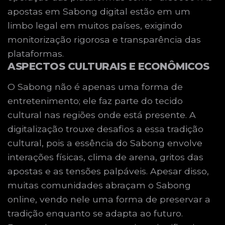
apostas em Sabong digital estão em um
limbo legal em muitos países, exigindo
monitorização rigorosa e transparência das
plataformas.
ASPECTOS CULTURAIS E ECONÔMICOS
O Sabong não é apenas uma forma de
entretenimento; ele faz parte do tecido
cultural nas regiões onde está presente. A
digitalização trouxe desafios a essa tradição
cultural, pois a essência do Sabong envolve
interações físicas, clima de arena, gritos das
apostas e as tensões palpáveis. Apesar disso,
muitas comunidades abraçam o Sabong
online, vendo nele uma forma de preservar a
tradição enquanto se adapta ao futuro.