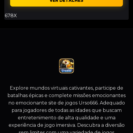
VER DETALHES
678X
Explore mundos virtuais cativantes, participe de
batalhas épicas e complete missões emocionantes
no emocionante site de jogos Urso666. Adequado
para jogadores de todas as idades que buscam
entretenimento de alta qualidade e uma
experiência de jogo imersiva. Descubra a diversão
sem limites com uma variedade de jogos