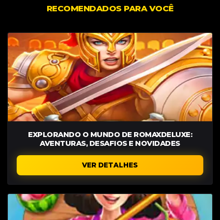
RECOMENDADOS PARA VOCÊ
EXPLORANDO O MUNDO DE ROMAXDELUXE:
AVENTURAS, DESAFIOS E NOVIDADES
VER DETALHES