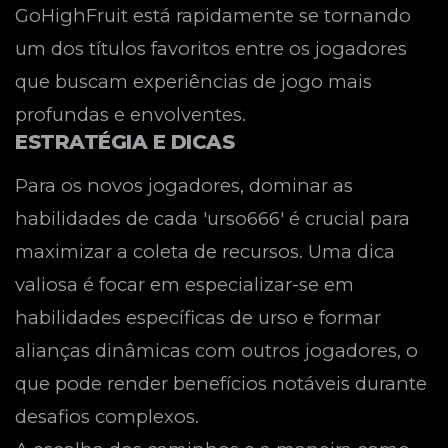
GoHighFruit está rapidamente se tornando
um dos títulos favoritos entre os jogadores
que buscam experiências de jogo mais
profundas e envolventes.
ESTRATÉGIA E DICAS
Para os novos jogadores, dominar as
habilidades de cada 'urso666' é crucial para
maximizar a coleta de recursos. Uma dica
valiosa é focar em especializar-se em
habilidades específicas de urso e formar
alianças dinâmicas com outros jogadores, o
que pode render benefícios notáveis durante
desafios complexos.