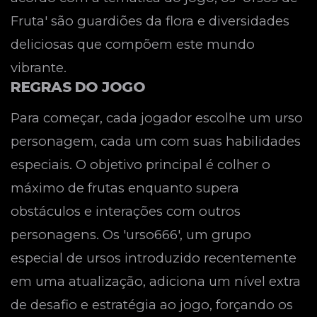
Fruta' são guardiões da flora e diversidades
deliciosas que compõem este mundo
vibrante.
REGRAS DO JOGO
Para começar, cada jogador escolhe um urso
personagem, cada um com suas habilidades
especiais. O objetivo principal é colher o
máximo de frutas enquanto supera
obstáculos e interações com outros
personagens. Os 'urso666', um grupo
especial de ursos introduzido recentemente
em uma atualização, adiciona um nível extra
de desafio e estratégia ao jogo, forçando os