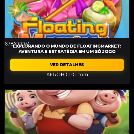
678X.COM
EXPLORANDO O MUNDO DE FLOATINGMARKET:
AVENTURA E ESTRATÉGIA EM UM SÓ JOGO
VER DETALHES
AEROBICPG.com