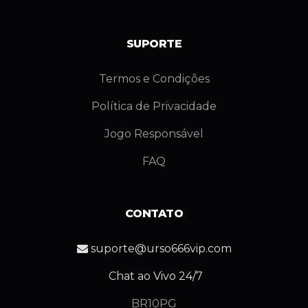
SUPORTE
Termos e Condições
Política de Privacidade
Jogo Responsável
FAQ
CONTATO
suporte@urso666vip.com
Chat ao Vivo 24/7
BR10PG