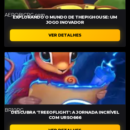
AEROBICPG.com
EXPLORANDO O MUNDO DE THEPIGHOUSE: UM
JOGO INOVADOR
VER DETALHES
BR10PG
DESCUBRA 'TREEOFLIGHT': A JORNADA INCRÍVEL
COM URSO666