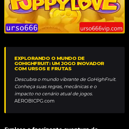
EXPLORANDO O MUNDO DE
GOHIGHFRUIT: UM JOGO INOVADOR
COM URSOS E FRUTAS
Descubra o mundo vibrante de GoHighFruit.
Conheça suas regras, mecânicas e o
impacto no cenário atual de jogos.
AEROBICPG.com