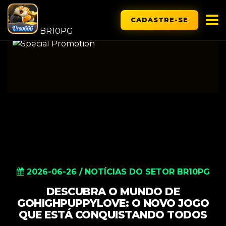
CADASTRE-SE
BR10PG
2026-06-26
/
NOTÍCIAS DO SETOR
BR10PG
DESCUBRA O MUNDO DE
GOHIGHPUPPYLOVE: O NOVO JOGO
QUE ESTÁ CONQUISTANDO TODOS