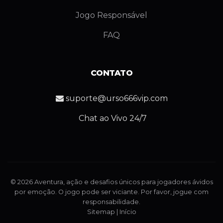
Jogo Responsável
FAQ
CONTATO
suporte@urso666vip.com
Chat ao Vivo 24/7
© 2026 Aventura, ação e desafios únicos para jogadores ávidos
por emoção. O jogo pode ser viciante. Por favor, jogue com
responsabilidade.
Sitemap
|
Início