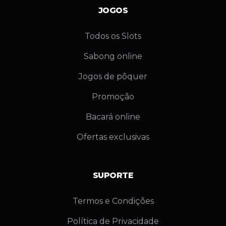
JOGOS
Todos os Slots
Sabong online
Jogos de pôquer
Promoção
Bacará online
Ofertas exclusivas
SUPORTE
Termos e Condições
Política de Privacidade