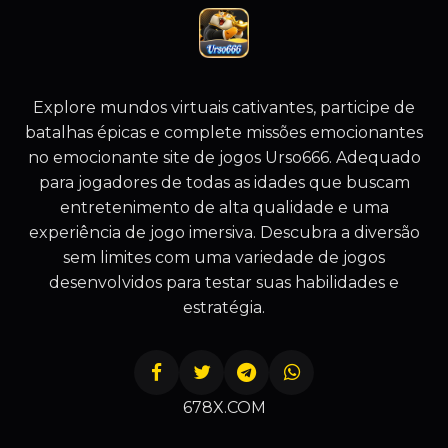
Explore mundos virtuais cativantes, participe de
batalhas épicas e complete missões emocionantes
no emocionante site de jogos Urso666. Adequado
para jogadores de todas as idades que buscam
entretenimento de alta qualidade e uma
experiência de jogo imersiva. Descubra a diversão
sem limites com uma variedade de jogos
desenvolvidos para testar suas habilidades e
estratégia.
678X.COM