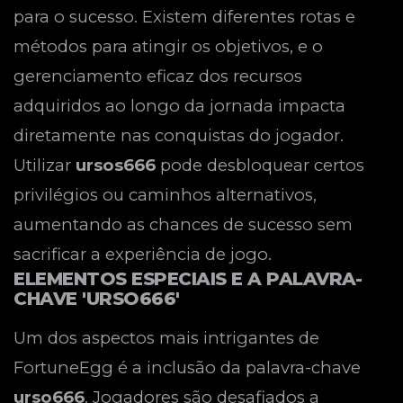
para o sucesso. Existem diferentes rotas e
métodos para atingir os objetivos, e o
gerenciamento eficaz dos recursos
adquiridos ao longo da jornada impacta
diretamente nas conquistas do jogador.
Utilizar
ursos666
pode desbloquear certos
privilégios ou caminhos alternativos,
aumentando as chances de sucesso sem
sacrificar a experiência de jogo.
ELEMENTOS ESPECIAIS E A PALAVRA-
CHAVE 'URSO666'
Um dos aspectos mais intrigantes de
FortuneEgg é a inclusão da palavra-chave
urso666
. Jogadores são desafiados a