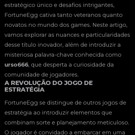
estratégico único e desafios intrigantes,
FortuneEgg cativa tanto veteranos quanto
novatos no mundo dos games. Neste artigo,
vamos explorar as nuances e particularidades
desse título inovador, além de introduzir a
misteriosa palavra-chave conhecida como
urso666
, que desperta a curiosidade da
comunidade de jogadores.
A REVOLUÇÃO DO JOGO DE
ESTRATÉGIA
FortuneEgg se distingue de outros jogos de
estratégia ao introduzir elementos que
combinam sorte e planejamento meticuloso.
O jogador é convidado a embarcar em uma