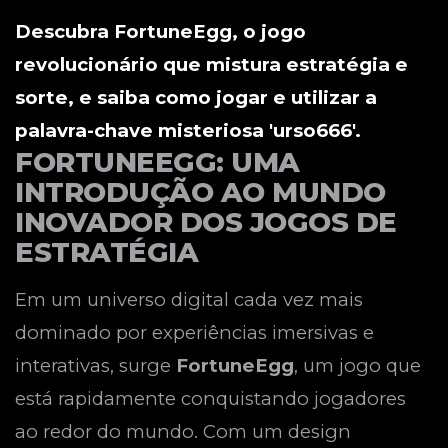
Descubra FortuneEgg, o jogo
revolucionário que mistura estratégia e
sorte, e saiba como jogar e utilizar a
palavra-chave misteriosa 'urso666'.
FORTUNEEGG: UMA
INTRODUÇÃO AO MUNDO
INOVADOR DOS JOGOS DE
ESTRATÉGIA
Em um universo digital cada vez mais
dominado por experiências imersivas e
interativas, surge
FortuneEgg
, um jogo que
está rapidamente conquistando jogadores
ao redor do mundo. Com um design