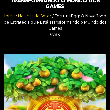
TRANSFORMANDO O MUNDO DOS
GAMES
Início
/
Notícias do Setor
/
FortuneEgg: O Novo Jogo
de Estratégia que Está Transformando o Mundo dos
Games
678X