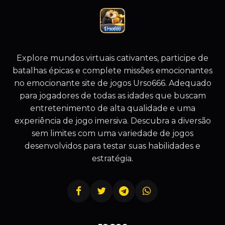
Explore mundos virtuais cativantes, participe de
batalhas épicas e complete missões emocionantes
no emocionante site de jogos Urso666. Adequado
para jogadores de todas as idades que buscam
entretenimento de alta qualidade e uma
experiência de jogo imersiva. Descubra a diversão
sem limites com uma variedade de jogos
desenvolvidos para testar suas habilidades e
estratégia.