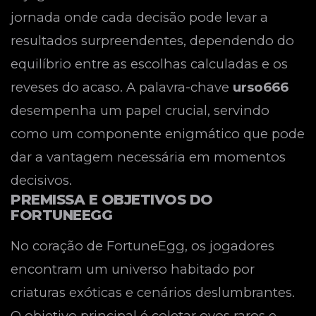
jornada onde cada decisão pode levar a
resultados surpreendentes, dependendo do
equilíbrio entre as escolhas calculadas e os
reveses do acaso. A palavra-chave
urso666
desempenha um papel crucial, servindo
como um componente enigmático que pode
dar a vantagem necessária em momentos
decisivos.
PREMISSA E OBJETIVOS DO
FORTUNEEGG
No coração de FortuneEgg, os jogadores
encontram um universo habitado por
criaturas exóticas e cenários deslumbrantes.
O objetivo principal é coletar ovos raros e