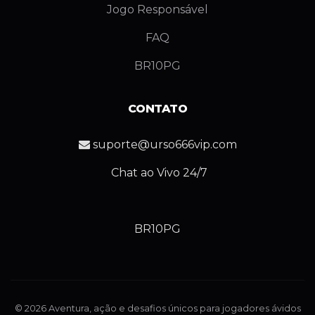
Jogo Responsável
FAQ
BR10PG
CONTATO
suporte@urso666vip.com
Chat ao Vivo 24/7
BR10PG
© 2026 Aventura, ação e desafios únicos para jogadores ávidos