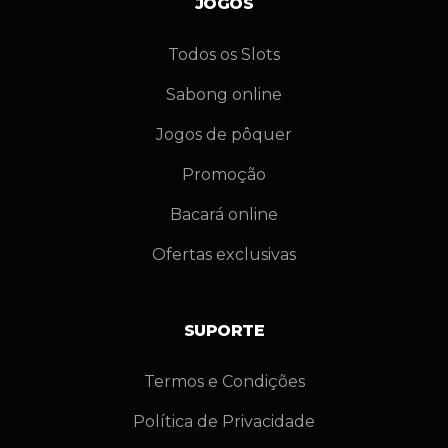
JOGOS
Todos os Slots
Sabong online
Jogos de pôquer
Promoção
Bacará online
Ofertas exclusivas
SUPORTE
Termos e Condições
Política de Privacidade