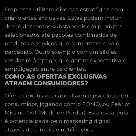
Empresas utilizam diversas estratégias para
criar ofertas exclusivas. Estas podem incluir
desde descontos substanciais em produtos
selecionados até pacotes combinados de
produtos e serviços que aumentam o valor
percebido. Outro exemplo comum são as
vendas relâmpago, que geram expectativa e
empolgação entre os clientes.
COMO AS OFERTAS EXCLUSIVAS
ATRAEM CONSUMIDORES?
Ofertas exclusivas capitalizam a psicologia do
consumidor, jogando com o FOMO, ou Fear of
Missing Out (Medo de Perder). Esta estratégia
é potencializada pelo marketing digital,
através de e-mails e notificações