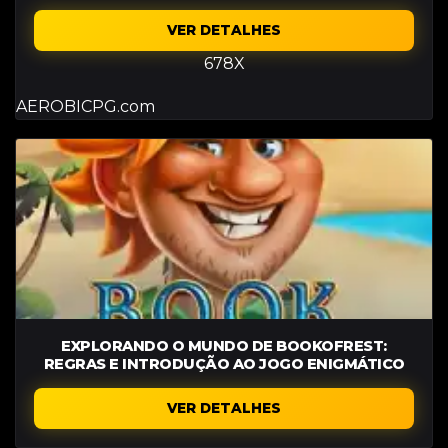
VER DETALHES
678X
AEROBICPG.com
EXPLORANDO O MUNDO DE BOOKOFREST:
REGRAS E INTRODUÇÃO AO JOGO ENIGMÁTICO
VER DETALHES