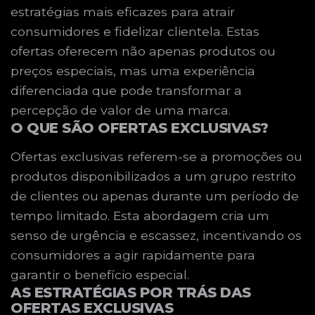
estratégias mais eficazes para atrair
consumidores e fidelizar clientela. Estas
ofertas oferecem não apenas produtos ou
preços especiais, mas uma experiência
diferenciada que pode transformar a
percepção de valor de uma marca.
O QUE SÃO OFERTAS EXCLUSIVAS?
Ofertas exclusivas referem-se a promoções ou
produtos disponibilizados a um grupo restrito
de clientes ou apenas durante um período de
tempo limitado. Esta abordagem cria um
senso de urgência e escassez, incentivando os
consumidores a agir rapidamente para
garantir o benefício especial.
AS ESTRATÉGIAS POR TRÁS DAS
OFERTAS EXCLUSIVAS