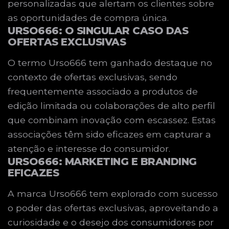
personalizadas que alertam os clientes sobre
as oportunidades de compra única.
URSO666: O SINGULAR CASO DAS
OFERTAS EXCLUSIVAS
O termo Urso666 tem ganhado destaque no
contexto de ofertas exclusivas, sendo
frequentemente associado a produtos de
edição limitada ou colaborações de alto perfil
que combinam inovação com escassez. Estas
associações têm sido eficazes em capturar a
atenção e interesse do consumidor.
URSO666: MARKETING E BRANDING
EFICAZES
A marca Urso666 tem explorado com sucesso
o poder das ofertas exclusivas, aproveitando a
curiosidade e o desejo dos consumidores por