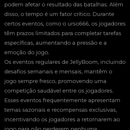
podem afetar o resultado das batalhas. Além
disso, o tempo é um fator crítico. Durante
certos eventos, como o urso666, os jogadores
têm prazos limitados para completar tarefas
específicas, aumentando a pressão e a
emoção do jogo.
Os eventos regulares de JellyBoom, incluindo
desafios semanais e mensais, mantêm o
jogo sempre fresco, promovendo uma
competição saudável entre os jogadores.
Esses eventos frequentemente apresentam
temas sazonais e recompensas exclusivas,
incentivando os jogadores a retornarem ao
jogo para não perderem nenhuma