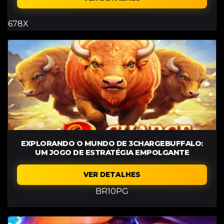
678X
EXPLORANDO O MUNDO DE 3CHARGEBUFFALO:
UM JOGO DE ESTRATÉGIA EMPOLGANTE
VER DETALHES
BR10PG