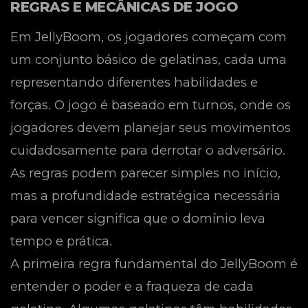
REGRAS E MECÂNICAS DE JOGO
Em JellyBoom, os jogadores começam com
um conjunto básico de gelatinas, cada uma
representando diferentes habilidades e
forças. O jogo é baseado em turnos, onde os
jogadores devem planejar seus movimentos
cuidadosamente para derrotar o adversário.
As regras podem parecer simples no início,
mas a profundidade estratégica necessária
para vencer significa que o domínio leva
tempo e prática.
A primeira regra fundamental do JellyBoom é
entender o poder e a fraqueza de cada