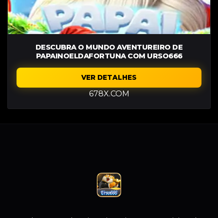
DESCUBRA O MUNDO AVENTUREIRO DE
PAPAINOELDAFORTUNA COM URSO666
VER DETALHES
678X.COM