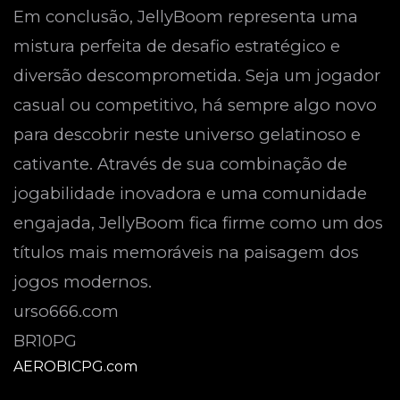
Em conclusão, JellyBoom representa uma
mistura perfeita de desafio estratégico e
diversão descomprometida. Seja um jogador
casual ou competitivo, há sempre algo novo
para descobrir neste universo gelatinoso e
cativante. Através de sua combinação de
jogabilidade inovadora e uma comunidade
engajada, JellyBoom fica firme como um dos
títulos mais memoráveis na paisagem dos
jogos modernos.
urso666.com
BR10PG
AEROBICPG.com