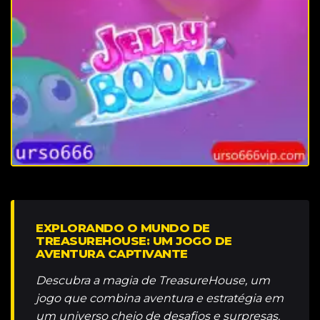
EXPLORANDO O MUNDO DE
TREASUREHOUSE: UM JOGO DE
AVENTURA CAPTIVANTE
Descubra a magia de TreasureHouse, um
jogo que combina aventura e estratégia em
um universo cheio de desafios e surpresas.