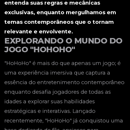
entenda suas regras e mecânicas
exclusivas, enquanto mergulhamos em
temas contemporâneos que o tornam
relevante e envolvente.
EXPLORANDO O MUNDO DO
JOGO "HOHOHO"
"HoHoHo" é mais do que apenas um jogo; é
uma experiência imersiva que captura a
essência do entretenimento contemporâneo
enquanto desafia jogadores de todas as
idades a explorar suas habilidades
estratégicas e interativas. Lançado
recentemente, "HoHoHo" já conquistou uma