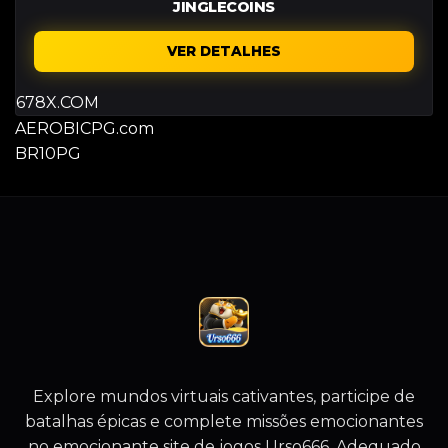
JINGLECOINS
VER DETALHES
678X.COM
AEROBICPG.com
BR10PG
Explore mundos virtuais cativantes, participe de
batalhas épicas e complete missões emocionantes
no emocionante site de jogos Urso666. Adequado