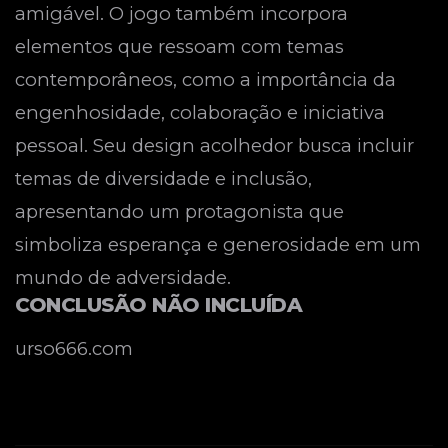
amigável. O jogo também incorpora
elementos que ressoam com temas
contemporâneos, como a importância da
engenhosidade, colaboração e iniciativa
pessoal. Seu design acolhedor busca incluir
temas de diversidade e inclusão,
apresentando um protagonista que
simboliza esperança e generosidade em um
mundo de adversidade.
CONCLUSÃO NÃO INCLUÍDA
urso666.com