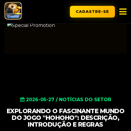
CADASTRE-SE
2026-05-27
/
NOTÍCIAS DO SETOR
EXPLORANDO O FASCINANTE MUNDO
DO JOGO "HOHOHO": DESCRIÇÃO,
INTRODUÇÃO E REGRAS