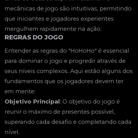
mecânicas de jogo são intuitivas, permitindo
que iniciantes e jogadores experientes
mergulhem rapidamente na ação.
REGRAS DO JOGO
Entender as regras do "HoHoHo" é essencial
para dominar o jogo e progredir através de
seus níveis complexos. Aqui estão alguns dos
fundamentos que os jogadores devem ter
em mente:
Objetivo Principal
: O objetivo do jogo é
reunir o máximo de presentes possível,
superando cada desafio e completando cada
nível.