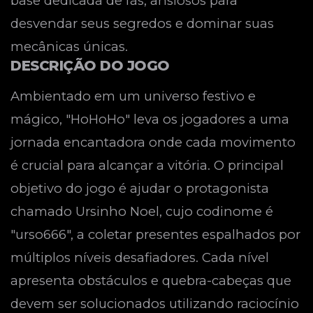
base dedicada de fãs, ansiosos para
desvendar seus segredos e dominar suas
mecânicas únicas.
DESCRIÇÃO DO JOGO
Ambientado em um universo festivo e
mágico, "HoHoHo" leva os jogadores a uma
jornada encantadora onde cada movimento
é crucial para alcançar a vitória. O principal
objetivo do jogo é ajudar o protagonista
chamado Ursinho Noel, cujo codinome é
"urso666", a coletar presentes espalhados por
múltiplos níveis desafiadores. Cada nível
apresenta obstáculos e quebra-cabeças que
devem ser solucionados utilizando raciocínio