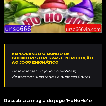
EXPLORANDO O MUNDO DE
BOOKOFREST: REGRAS E INTRODUÇÃO
AO JOGO ENIGMÁTICO
Uma imersão no jogo BookofRest,
destacando suas regras e nuances únicas.
Descubra a magia do jogo 'HoHoHo' e