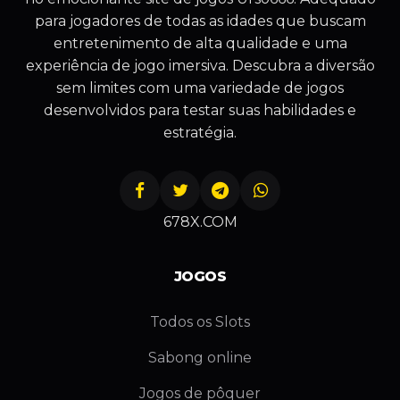
para jogadores de todas as idades que buscam
entretenimento de alta qualidade e uma
experiência de jogo imersiva. Descubra a diversão
sem limites com uma variedade de jogos
desenvolvidos para testar suas habilidades e
estratégia.
678X.COM
JOGOS
Todos os Slots
Sabong online
Jogos de pôquer