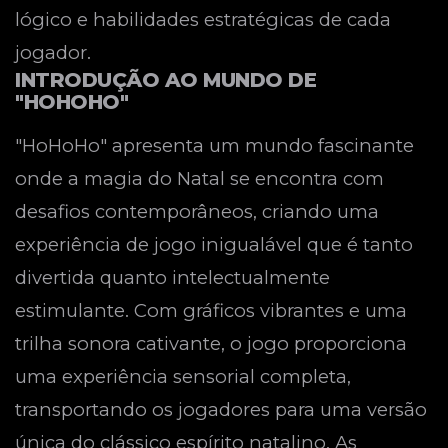
lógico e habilidades estratégicas de cada
jogador.
INTRODUÇÃO AO MUNDO DE
"HOHOHO"
"HoHoHo" apresenta um mundo fascinante
onde a magia do Natal se encontra com
desafios contemporâneos, criando uma
experiência de jogo inigualável que é tanto
divertida quanto intelectualmente
estimulante. Com gráficos vibrantes e uma
trilha sonora cativante, o jogo proporciona
uma experiência sensorial completa,
transportando os jogadores para uma versão
única do clássico espírito natalino. As