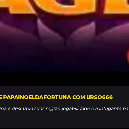
E PAPAINOELDAFORTUNA COM URSO666
 e descubra suas regras, jogabilidade e a intrigante pa