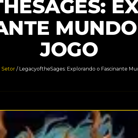
THESAGES: E
NANTE MUNDO
JOGO
o Setor
/
LegacyoftheSages: Explorando o Fascinante M