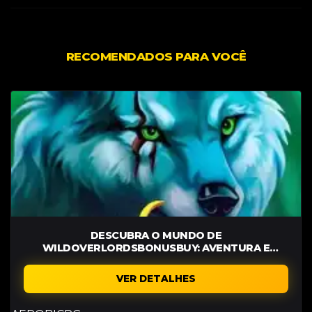
RECOMENDADOS PARA VOCÊ
DESCUBRA O MUNDO DE
WILDOVERLORDSBONUSBUY: AVENTURA E
ESTRATÉGIA EM CADA MOVIMENTO
VER DETALHES