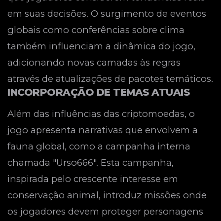
em suas decisões. O surgimento de eventos
globais como conferências sobre clima
também influenciam a dinâmica do jogo,
adicionando novas camadas às regras
através de atualizações de pacotes temáticos.
INCORPORAÇÃO DE TEMAS ATUAIS
Além das influências das criptomoedas, o
jogo apresenta narrativas que envolvem a
fauna global, como a campanha interna
chamada "Urso666". Esta campanha,
inspirada pelo crescente interesse em
conservação animal, introduz missões onde
os jogadores devem proteger personagens