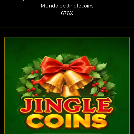
Mundo de Jinglecoins
678X