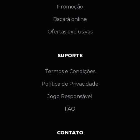
Promoção
Bacará online
Ofertas exclusivas
SUPORTE
Termos e Condições
Política de Privacidade
Jogo Responsável
FAQ
CONTATO