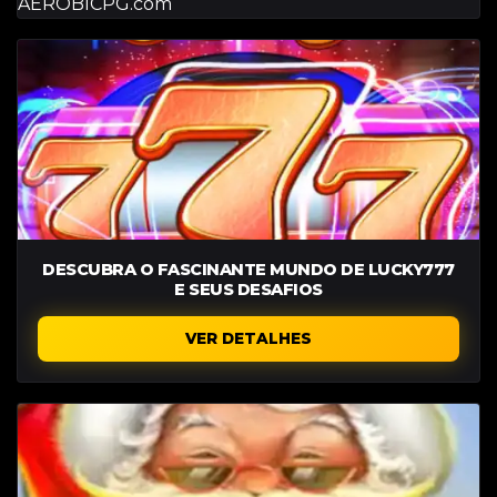
AEROBICPG.com
DESCUBRA O FASCINANTE MUNDO DE LUCKY777
E SEUS DESAFIOS
VER DETALHES