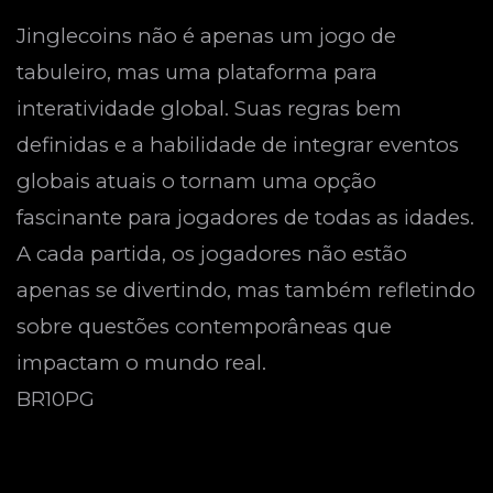
Jinglecoins não é apenas um jogo de
tabuleiro, mas uma plataforma para
interatividade global. Suas regras bem
definidas e a habilidade de integrar eventos
globais atuais o tornam uma opção
fascinante para jogadores de todas as idades.
A cada partida, os jogadores não estão
apenas se divertindo, mas também refletindo
sobre questões contemporâneas que
impactam o mundo real.
BR10PG